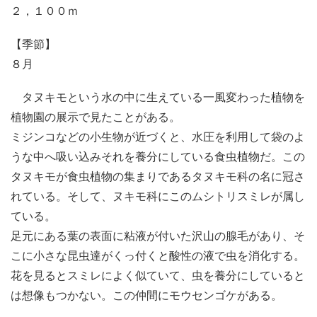
２，１００ｍ
【季節】
８月
タヌキモという水の中に生えている一風変わった植物を
植物園の展示で見たことがある。
ミジンコなどの小生物が近づくと、水圧を利用して袋のよ
うな中へ吸い込みそれを養分にしている食虫植物だ。この
タヌキモが食虫植物の集まりであるタヌキモ科の名に冠さ
れている。そして、ヌキモ科にこのムシトリスミレが属し
ている。
足元にある葉の表面に粘液が付いた沢山の腺毛があり、そ
こに小さな昆虫達がくっ付くと酸性の液で虫を消化する。
花を見るとスミレによく似ていて、虫を養分にしていると
は想像もつかない。この仲間にモウセンゴケがある。