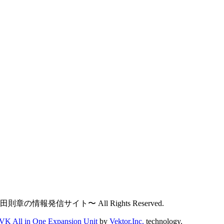
則章の情報発信サイト〜 All Rights Reserved.
VK All in One Expansion Unit
by
Vektor,Inc.
technology.