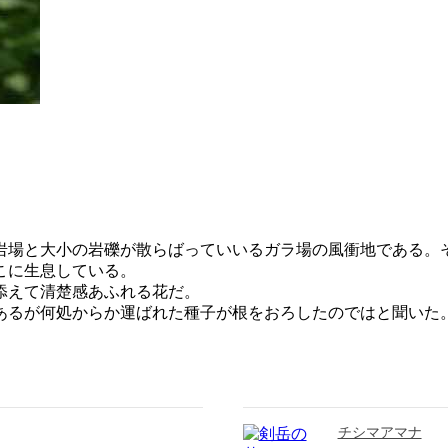
場と大小の岩礫が散らばっていいるガラ場の風衝地である。
こに生息している。
添えて清楚感あふれる花だ。
あるが何処からか運ばれた種子が根をおろしたのではと聞いた
チシマアマナ