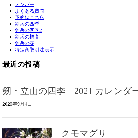
メンバー
よくある質問
予約はこちら
剣岳の四季
剣岳の四季2
剣岳の標高
剣岳の花
特定商取引法表示
最近の投稿
剱・立山の四季 2021 カレンダ
2020年9月4日
クモマグサ