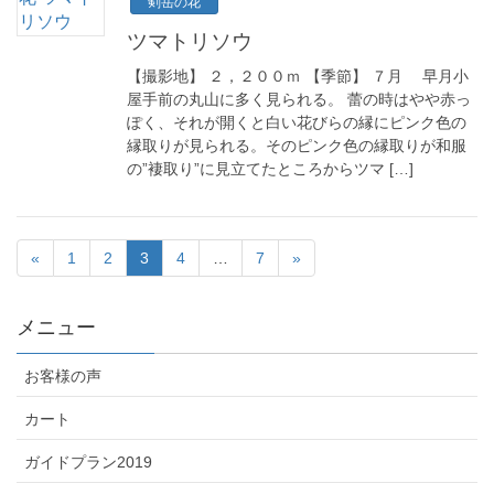
剣岳の花
ツマトリソウ
【撮影地】 ２，２００ｍ 【季節】 ７月 早月小
屋手前の丸山に多く見られる。 蕾の時はやや赤っ
ぽく、それが開くと白い花びらの縁にピンク色の
縁取りが見られる。そのピンク色の縁取りが和服
の”褄取り”に見立てたところからツマ […]
«
1
2
3
4
…
7
»
メニュー
お客様の声
カート
ガイドプラン2019