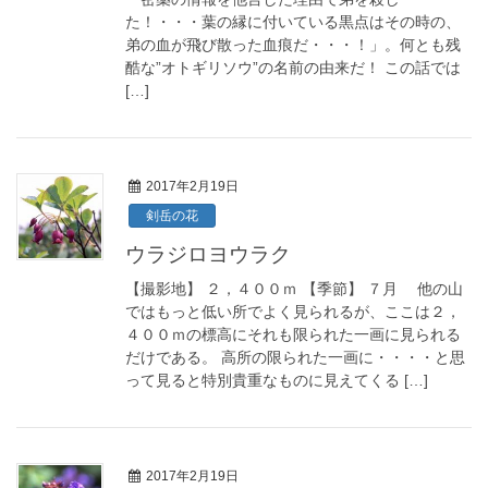
た！・・・葉の縁に付いている黒点はその時の、
弟の血が飛び散った血痕だ・・・！」。何とも残
酷な”オトギリソウ”の名前の由来だ！ この話では
[…]
2017年2月19日
剣岳の花
ウラジロヨウラク
【撮影地】 ２，４００ｍ 【季節】 ７月 他の山
ではもっと低い所でよく見られるが、ここは２，
４００ｍの標高にそれも限られた一画に見られる
だけである。 高所の限られた一画に・・・・と思
って見ると特別貴重なものに見えてくる […]
2017年2月19日