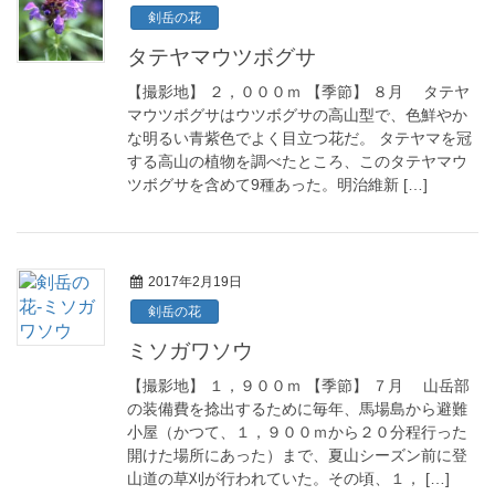
剣岳の花
タテヤマウツボグサ
【撮影地】 ２，０００ｍ 【季節】 ８月 タテヤ
マウツボグサはウツボグサの高山型で、色鮮やか
な明るい青紫色でよく目立つ花だ。 タテヤマを冠
する高山の植物を調べたところ、このタテヤマウ
ツボグサを含めて9種あった。明治維新 […]
2017年2月19日
剣岳の花
ミソガワソウ
【撮影地】 １，９００ｍ 【季節】 ７月 山岳部
の装備費を捻出するために毎年、馬場島から避難
小屋（かつて、１，９００ｍから２０分程行った
開けた場所にあった）まで、夏山シーズン前に登
山道の草刈が行われていた。その頃、１， […]